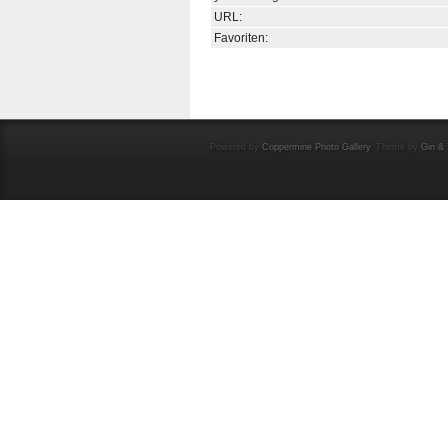
URL:
Favoriten:
Powered by
Coppermine Photo Gallery
. Theme by
Gin & 