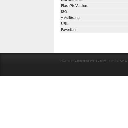
FlashPix Version:
ISO:
y-Auflösung:
URL:
Favoriten:
Powered by
Coppermine Photo Gallery
. Theme by
Gin & 