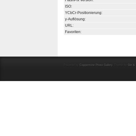
FlashPix Version:
ISO:
YCbCr-Positionierung:
y-Auflösung:
URL:
Favoriten:
Powered by
Coppermine Photo Gallery
. Theme by
Gin & 