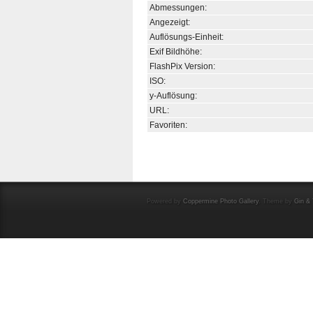
Abmessungen:
Angezeigt:
Auflösungs-Einheit:
Exif Bildhöhe:
FlashPix Version:
ISO:
y-Auflösung:
URL:
Favoriten:
Powered by
Coppermine Photo Gallery
. Theme by
Gin & 