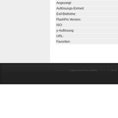
Angezeigt:
Auflösungs-Einheit:
Exif Bildhöhe:
FlashPix Version:
ISO:
y-Auflösung:
URL:
Favoriten:
Powered by
Coppermine Photo Gallery
. Theme by
Gin & 