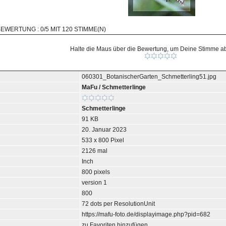
BEWERTUNG : 0/5 MIT 120 STIMME(N)
Halte die Maus über die Bewertung, um Deine Stimme 
060301_BotanischerGarten_Schmetterling51.jpg
MaFu
/
Schmetterlinge
Schmetterlinge
91 KB
20. Januar 2023
533 x 800 Pixel
2126 mal
Inch
800 pixels
version 1
800
72 dots per ResolutionUnit
https://mafu-foto.de/displayimage.php?pid=682
zu Favoriten hinzufügen