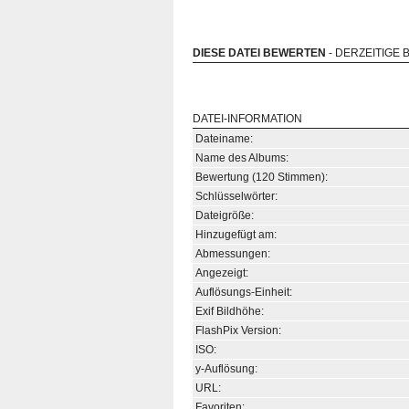
DIESE DATEI BEWERTEN
- DERZEITIGE 
DATEI-INFORMATION
Dateiname:
Name des Albums:
Bewertung (120 Stimmen):
Schlüsselwörter:
Dateigröße:
Hinzugefügt am:
Abmessungen:
Angezeigt:
Auflösungs-Einheit:
Exif Bildhöhe:
FlashPix Version:
ISO:
y-Auflösung:
URL:
Favoriten: