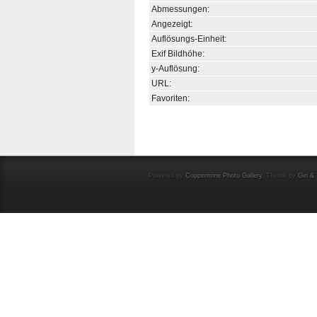
Abmessungen:
Angezeigt:
Auflösungs-Einheit:
Exif Bildhöhe:
y-Auflösung:
URL:
Favoriten:
Powered by
Coppermine Photo Gallery
. Theme by
Gin & 