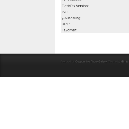
Exif Bildhöhe:
FlashPix Version:
ISO:
y-Auflösung:
URL:
Favoriten:
Powered by
Coppermine Photo Gallery
. Theme by
Gin & 