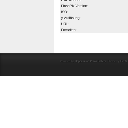
Exif Bildhöhe:
FlashPix Version:
ISO:
y-Auflösung:
URL:
Favoriten:
Powered by
Coppermine Photo Gallery
. Theme by
Gin & 