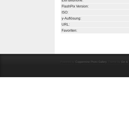
Exif Bildhöhe:
FlashPix Version:
ISO:
y-Auflösung:
URL:
Favoriten:
Powered by
Coppermine Photo Gallery
. Theme by
Gin & 