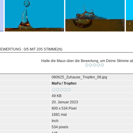
BEWERTUNG : 0/5 MIT 205 STIMME(N)
Halte die Maus über die Bewertung, um Deine Stimme 
080625_Zuhause_Tropfen_08.jpg
MaFu
/
Tropfen
49 KB
20. Januar 2023
800 x 534 Pixel
1681 mal
Inch
534 pixels