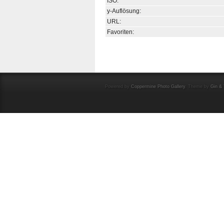
ISO:
y-Auflösung:
URL:
Favoriten:
Powered by
Coppermine Photo Gallery
. Theme by
Gin & 