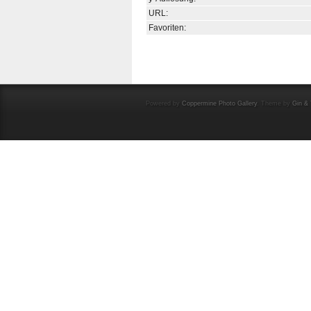
URL:
Favoriten:
Powered by
Coppermine Photo Gallery
. Theme by
Gin & 