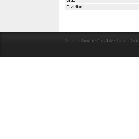
URL:
Favoriten:
Powered by
Coppermine Photo Gallery
. Theme by
Gin & 