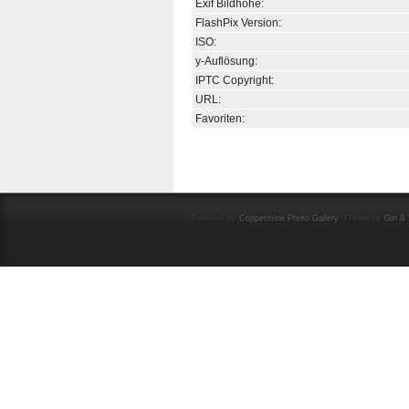
Exif Bildhöhe:
FlashPix Version:
ISO:
y-Auflösung:
IPTC Copyright:
URL:
Favoriten:
Powered by
Coppermine Photo Gallery
. Theme by
Gin & 