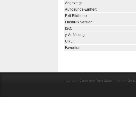
Angezeigt:
Auflösungs-Einheit:
Exif Bildhöhe:
FlashPix Version:
ISO:
y-Auflösung:
URL:
Favoriten:
Powered by
Coppermine Photo Gallery
. Theme by
Gin & 