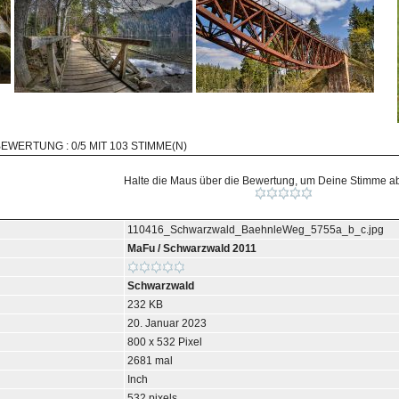
BEWERTUNG : 0/5 MIT 103 STIMME(N)
Halte die Maus über die Bewertung, um Deine Stimme 
110416_Schwarzwald_BaehnleWeg_5755a_b_c.jpg
MaFu
/
Schwarzwald 2011
Schwarzwald
232 KB
20. Januar 2023
800 x 532 Pixel
2681 mal
Inch
532 pixels