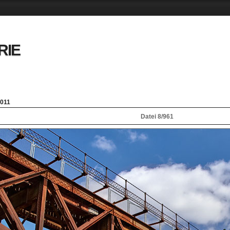
RIE
011
Datei 8/961