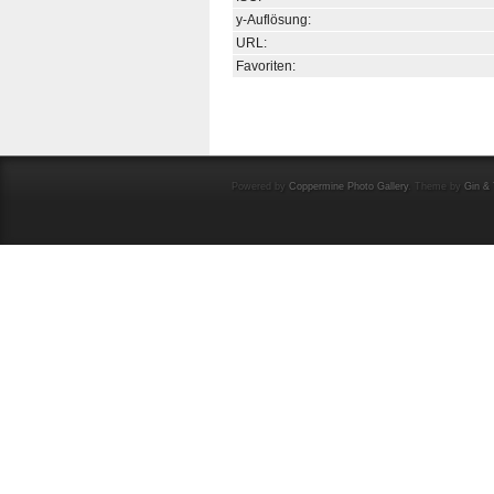
y-Auflösung:
URL:
Favoriten:
Powered by
Coppermine Photo Gallery
. Theme by
Gin & 