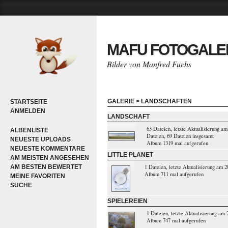
MAFU FOTOGALE
Bilder von Manfred Fuchs
GALERIE
>
LANDSCHAFTEN
STARTSEITE
ANMELDEN
LANDSCHAFT
63 Dateien, letzte Aktualisierung am
ALBENLISTE
Dateien, 69 Dateien insgesamt
NEUESTE UPLOADS
Album 1319 mal aufgerufen
NEUESTE KOMMENTARE
LITTLE PLANET
AM MEISTEN ANGESEHEN
AM BESTEN BEWERTET
1 Dateien, letzte Aktualisierung am 2
Album 711 mal aufgerufen
MEINE FAVORITEN
SUCHE
SPIELEREIEN
1 Dateien, letzte Aktualisierung am 
Album 747 mal aufgerufen