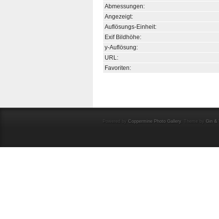
Abmessungen:
Angezeigt:
Auflösungs-Einheit:
Exif Bildhöhe:
y-Auflösung:
URL:
Favoriten:
Powered by
Coppermine Photo Gallery
. Theme by
Gin & 