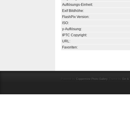
Auflösungs-Einheit:
Exif Bildhöhe:
FlashPix Version:
ISO:
y-Auflösung:
IPTC Copyright:
URL:
Favoriten:
Powered by
Coppermine Photo Gallery
. Theme by
Gin & 