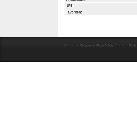
URL:
Favoriten:
Powered by
Coppermine Photo Gallery
. Theme by
Gin & 