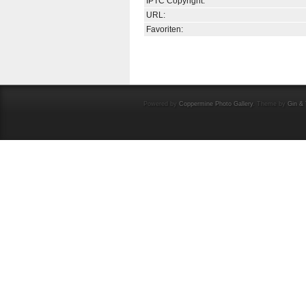
IPTC Copyright:
URL:
Favoriten:
Powered by
Coppermine Photo Gallery
. Theme by
Gin & 