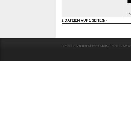
Pho
2 DATEIEN AUF 1 SEITE(N)
Powered by
Coppermine Photo Gallery
. Theme by
Gin & 