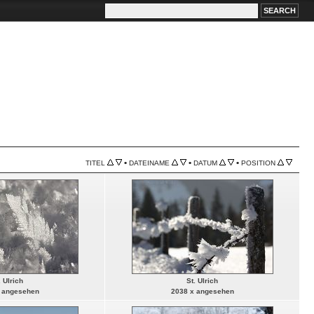
•
•
•
TITEL
DATEINAME
DATUM
POSITION
. Ulrich
St. Ulrich
 angesehen
2038 x angesehen