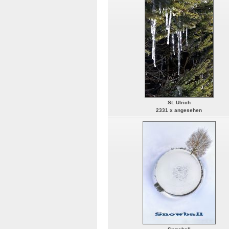
St. Ulrich
2331 x angesehen