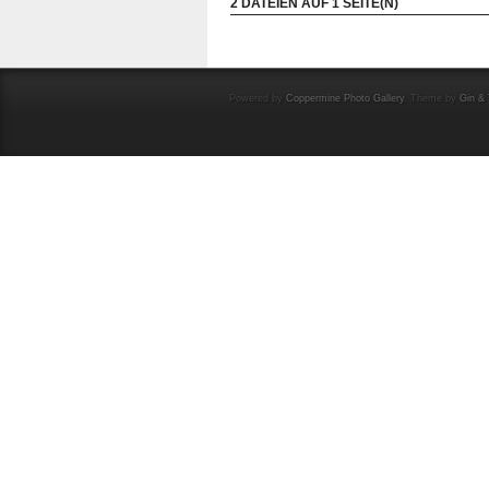
2 DATEIEN AUF 1 SEITE(N)
Powered by
Coppermine Photo Gallery
. Theme by
Gin & 