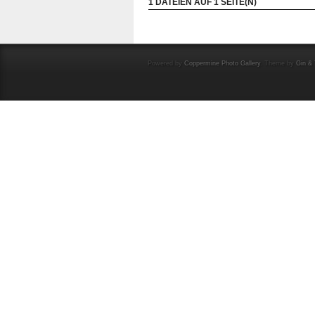
1 DATEIEN AUF 1 SEITE(N)
Powered by
Coppermine Photo Gallery
. Theme by
Gin & 